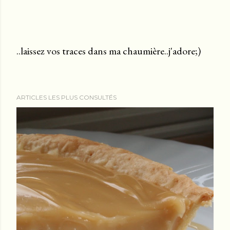
..laissez vos traces dans ma chaumière..j'adore;)
E
n
r
ARTICLES LES PLUS CONSULTÉS
e
g
i
s
t
r
e
r
u
n